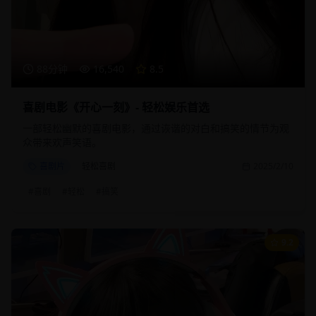
88分钟
16,540
8.5
喜剧电影《开心一刻》- 轻松娱乐首选
一部轻松幽默的喜剧电影，通过诙谐的对白和搞笑的情节为观
众带来欢声笑语。
喜剧片
轻松喜剧
2025/2/10
#
喜剧
#
轻松
#
搞笑
9.2