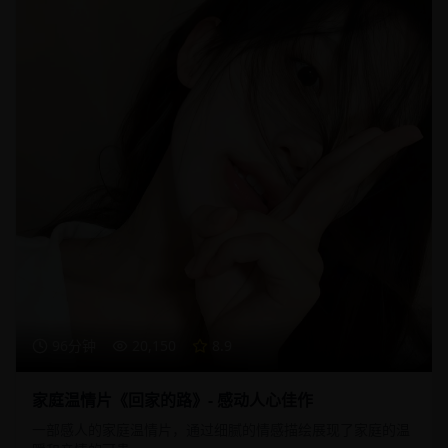
96分钟
20,150
8.9
家庭温情片《回家的路》- 感动人心佳作
一部感人的家庭温情片，通过细腻的情感描绘展现了家庭的温