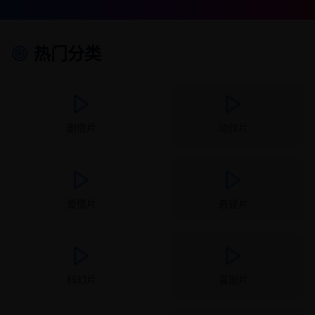
热门分类
剧情片
动作片
爱情片
悬疑片
科幻片
喜剧片