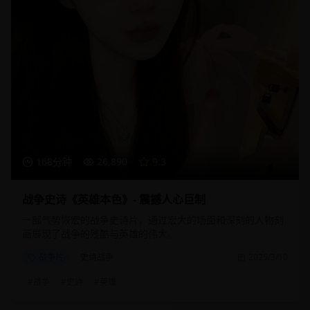
168分钟
26,890
9.3
战争史诗《英雄本色》- 震撼人心巨制
一部气势恢宏的战争史诗片，通过宏大的场面和深刻的人物刻
画展现了战争的残酷与英雄的伟大。
战争片
史诗战争
2025/3/10
#
战争
#
史诗
#
英雄