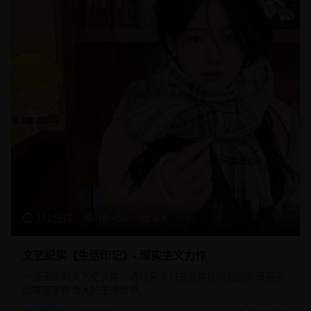
112分钟
16,450
8.8
文艺纪实《生活印记》- 现实主义力作
一部深刻的文艺纪实片，通过真实的生活片段和细腻的情感描
绘展现了普通人的生活智慧。