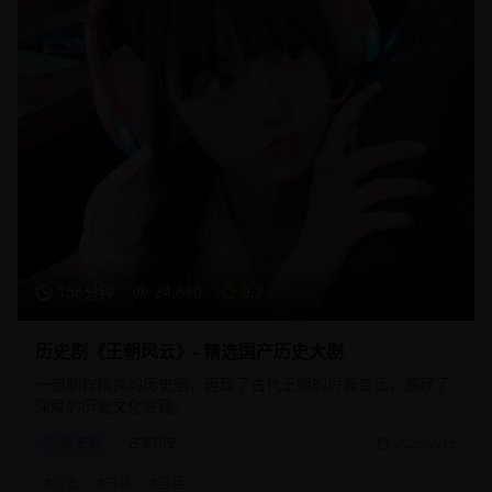
156分钟
24,680
9.2
历史剧《王朝风云》- 精选国产历史大剧
一部制作精良的历史剧，再现了古代王朝的兴衰变迁，展现了
深厚的历史文化底蕴。
历史剧
古装历史
2025/2/15
#
历史
#
古装
#
宫廷