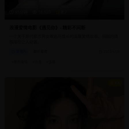
95分钟
18,920
8.7
浪漫爱情电影《遇见你》- 精彩不间断
一个关于现代都市男女邂逅与成长的温馨爱情故事，细腻的情
感描绘让人动容。
爱情片
都市爱情
2025/1/25
#
都市爱情
#
浪漫
#
温馨
8.8