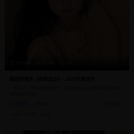
118分钟
21,340
8.8
悬疑惊悚片《暗夜追凶》- 2025年度佳作
一部扣人心弦的悬疑惊悚片，复杂的剧情设计和精彩的演技让
观众欲罢不能。
悬疑片
犯罪悬疑
2025/2/1
#
悬疑
#
犯罪
#
惊悚