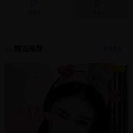
纪录片
动画片
精选推荐
查看更多 →
8.9