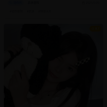
动作片
武侠冒险
2025/1/20
#
动作冒险
#
武侠
#
特效大片
8.7