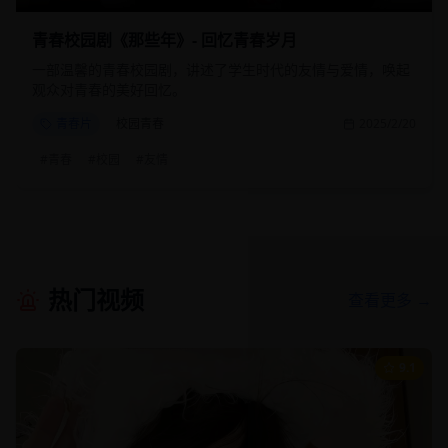
青春校园剧《那些年》- 回忆青春岁月
一部温馨的青春校园剧，讲述了学生时代的友情与爱情，唤起
观众对青春的美好回忆。
青春片
校园青春
2025/2/20
#
青春
#
校园
#
友情
热门视频
查看更多 →
9.1