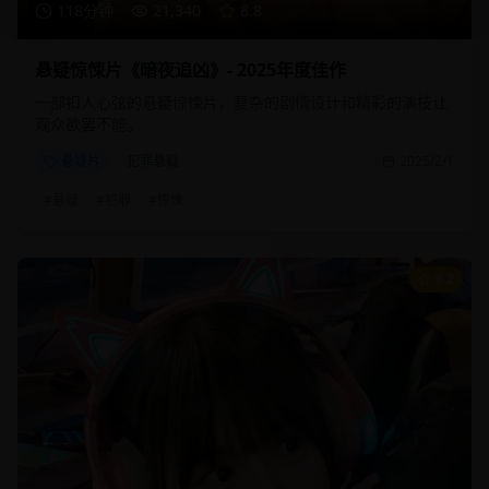
118分钟
21,340
8.8
悬疑惊悚片《暗夜追凶》- 2025年度佳作
一部扣人心弦的悬疑惊悚片，复杂的剧情设计和精彩的演技让
观众欲罢不能。
悬疑片
犯罪悬疑
2025/2/1
#
悬疑
#
犯罪
#
惊悚
9.2